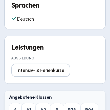
Sprachen
Deutsch
Leistungen
AUSBILDUNG
Intensiv- & Ferienkurse
Angebotene Klassen
A
A1
A2
B
B78
B96