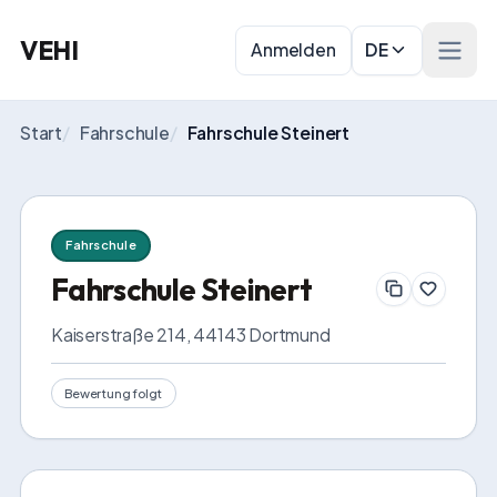
VEHI
Anmelden
DE
Menü 
Start
/
Fahrschule
/
Fahrschule Steinert
Fahrschule
Fahrschule Steinert
Kaiserstraße 214, 44143 Dortmund
Bewertung folgt