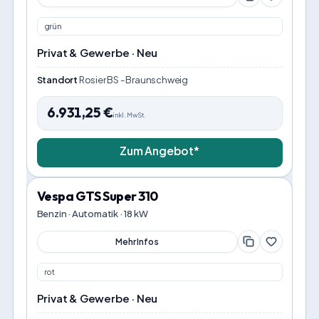
grün
Privat & Gewerbe · Neu
Standort
Rosier BS - Braunschweig
6.931,25
€
inkl. MwSt.
Zum Angebot*
Vespa GTS Super 310
Benzin · Automatik · 18 kW
Mehr Infos
rot
Privat & Gewerbe · Neu