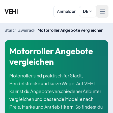
VEHI
Anmelden
DE
Menü 
Start
/
Zweirad
/
Motorroller Angebote vergleichen
Motorroller Angebote
vergleichen
Motorroller sind praktisch für Stadt,
Pendelstrecke und kurze Wege. Auf VEHI
kannst du Angebote verschiedener Anbieter
vergleichen und passende Modelle nach
Preis, Marke und Antrieb filtern. So findest du