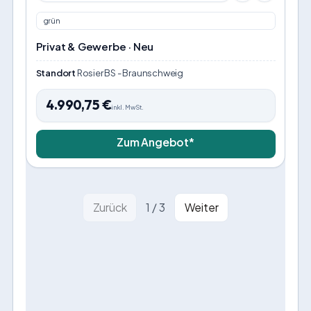
grün
Privat & Gewerbe · Neu
Standort
Rosier BS - Braunschweig
4.990,75
€
inkl. MwSt.
Zum Angebot*
Zurück
1
/
3
Weiter