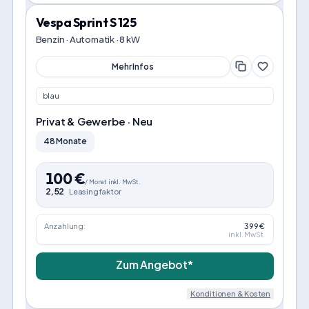
Vespa Sprint S 125
Benzin · Automatik · 8 kW
Mehr Infos
blau
Privat & Gewerbe · Neu
48 Monate
100
€
/
Monat
inkl. MwSt.
2,52
Leasingfaktor
Anzahlung:
399 €
inkl. MwSt.
Zum Angebot*
Konditionen & Kosten