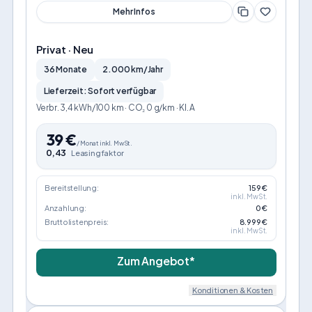
Mehr Infos
Privat · Neu
36 Monate
2.000 km/Jahr
Lieferzeit: Sofort verfügbar
Verbr. 3,4 kWh/100 km · CO₂ 0 g/km · Kl. A
39
€
/
Monat
inkl. MwSt.
0,43
Leasingfaktor
Bereitstellung:
159 €
inkl. MwSt.
Anzahlung:
0 €
Bruttolistenpreis:
8.999 €
inkl. MwSt.
Zum Angebot*
Konditionen & Kosten