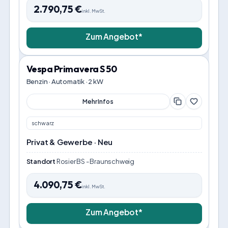
2.790,75
€
inkl. MwSt.
Zum Angebot*
Vespa Primavera S 50
Benzin · Automatik · 2 kW
Mehr Infos
schwarz
Privat & Gewerbe · Neu
Standort
Rosier BS - Braunschweig
4.090,75
€
inkl. MwSt.
Zum Angebot*