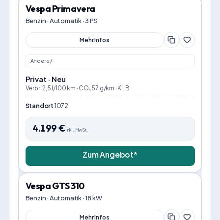
Vespa Primavera
Benzin · Automatik · 3 PS
Mehr Infos
Andere /
Privat · Neu
Verbr. 2,5 l/100 km · CO₂ 57 g/km · Kl. B
Standort
1072
4.199
€
inkl. MwSt.
Zum Angebot*
Vespa GTS 310
Benzin · Automatik · 18 kW
Mehr Infos