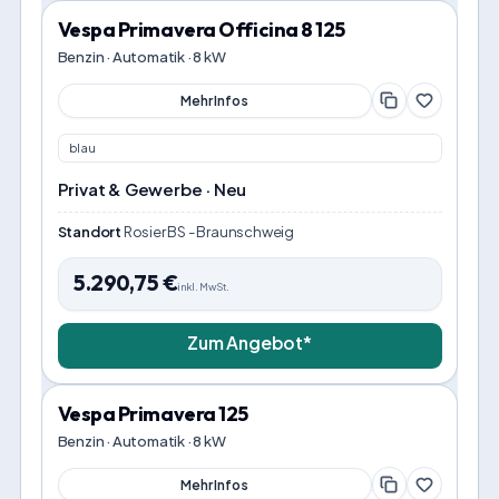
Vespa Primavera Officina 8 125
Benzin · Automatik · 8 kW
Mehr Infos
blau
Privat & Gewerbe · Neu
Standort
Rosier BS - Braunschweig
5.290,75
€
inkl. MwSt.
Zum Angebot*
Vespa Primavera 125
Benzin · Automatik · 8 kW
Mehr Infos