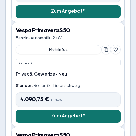
Zum Angebot*
Vespa Primavera S 50
Benzin · Automatik · 2 kW
Mehr Infos
schwarz
Privat & Gewerbe · Neu
Standort
Rosier BS - Braunschweig
4.090,75
€
inkl. MwSt.
Zum Angebot*
Vespa Primavera S 50