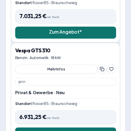
Standort
Rosier BS - Braunschweig
7.031,25
€
inkl. MwSt.
Zum Angebot*
Vespa GTS 310
Benzin · Automatik · 18 kW
Mehr Infos
grün
Privat & Gewerbe · Neu
Standort
Rosier BS - Braunschweig
6.931,25
€
inkl. MwSt.