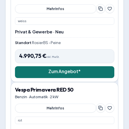
Mehr Infos
weiss
Privat & Gewerbe · Neu
Standort
Rosier BS - Peine
4.990,75
€
inkl. MwSt.
Zum Angebot*
Vespa Primavera RED 50
Benzin · Automatik · 2 kW
Mehr Infos
rot