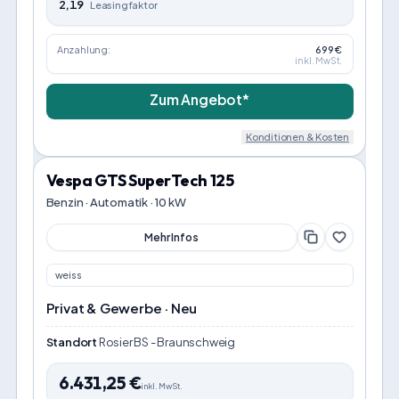
2,19
Leasingfaktor
Anzahlung:
699 €
inkl. MwSt.
Zum Angebot*
Konditionen & Kosten
Vespa GTS SuperTech 125
Benzin · Automatik · 10 kW
Mehr Infos
weiss
Privat & Gewerbe · Neu
Standort
Rosier BS - Braunschweig
6.431,25
€
inkl. MwSt.