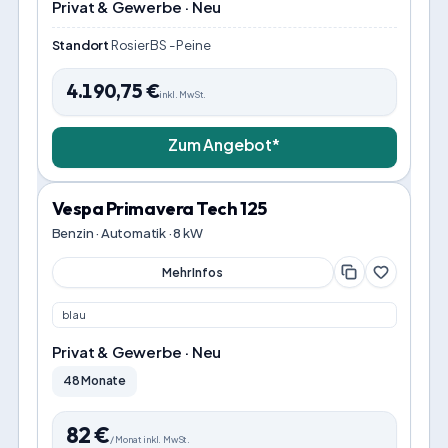
Privat & Gewerbe · Neu
Standort
Rosier BS - Peine
4.190,75
€
inkl. MwSt.
Zum Angebot*
Vespa Primavera Tech 125
Benzin · Automatik · 8 kW
Mehr Infos
blau
Privat & Gewerbe · Neu
48 Monate
82
€
/
Monat
inkl. MwSt.