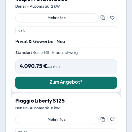
Benzin · Automatik · 2 kW
Mehr Infos
gelb
Privat & Gewerbe · Neu
Standort
Rosier BS - Braunschweig
4.090,75
€
inkl. MwSt.
Zum Angebot*
Piaggio Liberty S 125
Benzin · Automatik · 8 kW
Mehr Infos
weiss