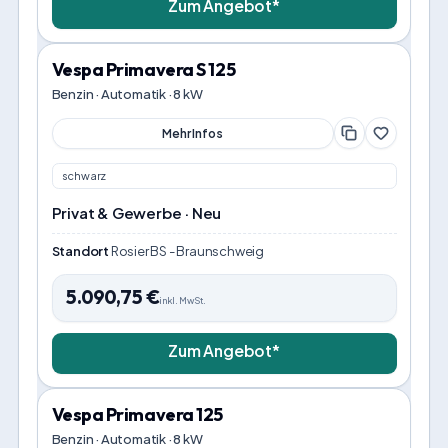
Zum Angebot*
Vespa Primavera S 125
Benzin · Automatik · 8 kW
Mehr Infos
schwarz
Privat & Gewerbe · Neu
Standort
Rosier BS - Braunschweig
5.090,75
€
inkl. MwSt.
Zum Angebot*
Vespa Primavera 125
Benzin · Automatik · 8 kW