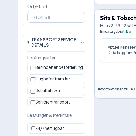
Ort/Stadt
Sitz & Tobsc
Haus 2, 38, 12681 B
Einsatzgebiet
:
Berlin
TRANSPORTSERVICE
DETAILS
Aktuell keine M
Details ggf. im P
Leistungsarten
Behindertenbeförderung
Flughafentransfer
Informationen zu Leis
Schulfahrten
Seniorentransport
Leistungen & Merkmale
24/7 verfügbar