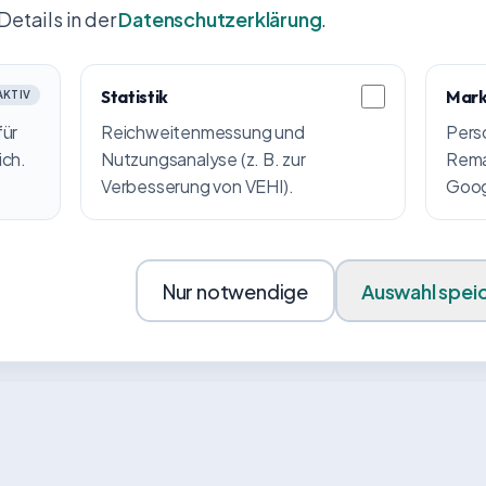
Details in der
Datenschutzerklärung
.
Statistik
Mark
AKTIV
für
Reichweitenmessung und
Pers
ich.
Nutzungsanalyse (z. B. zur
Remar
Verbesserung von VEHI).
Googl
Nur notwendige
Auswahl spei