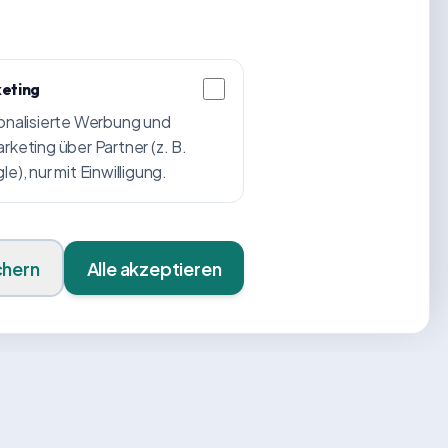
eting
onalisierte Werbung und
keting über Partner (z. B.
e), nur mit Einwilligung.
chern
Alle akzeptieren