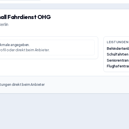
hall Fahrdienst OHG
erlin
LEISTUNGEN 
erkmale angegeben.
Behinderten
rofil oder direkt beim Anbieter.
Schulfahrten
Seniorentran
Flughafentra
tungen direkt beim Anbieter