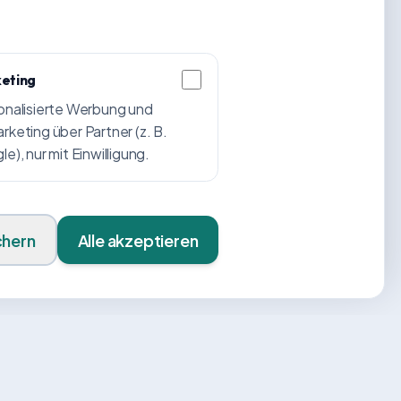
eting
onalisierte Werbung und
keting über Partner (z. B.
e), nur mit Einwilligung.
chern
Alle akzeptieren