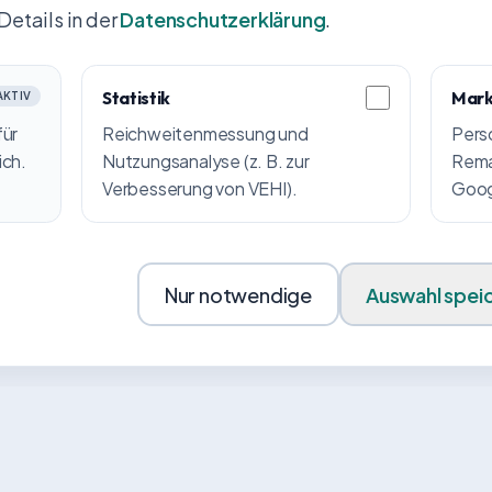
Details in der
Datenschutzerklärung
.
Statistik
Mark
AKTIV
für
Reichweitenmessung und
Pers
ich.
Nutzungsanalyse (z. B. zur
Remar
Verbesserung von VEHI).
Googl
Nur notwendige
Auswahl spei