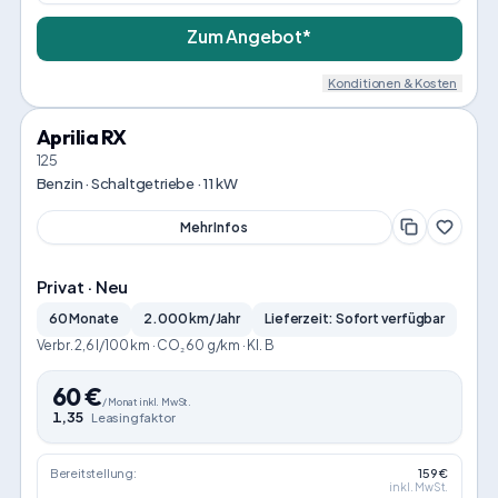
Zum Angebot*
Konditionen & Kosten
Aprilia RX
125
Benzin · Schaltgetriebe · 11 kW
Mehr Infos
Privat · Neu
60 Monate
2.000 km/Jahr
Lieferzeit: Sofort verfügbar
Verbr. 2,6 l/100 km · CO₂ 60 g/km · Kl. B
60
€
/
Monat
inkl. MwSt.
1,35
Leasingfaktor
Bereitstellung:
159 €
inkl. MwSt.