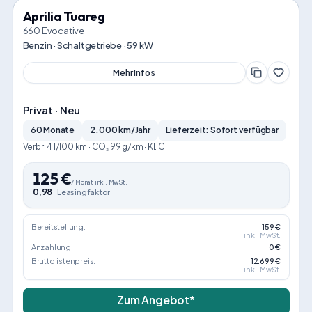
Aprilia Tuareg
660 Evocative
Benzin · Schaltgetriebe · 59 kW
Mehr Infos
Privat · Neu
60 Monate
2.000 km/Jahr
Lieferzeit: Sofort verfügbar
Verbr. 4 l/100 km · CO₂ 99 g/km · Kl. C
125
€
/
Monat
inkl. MwSt.
0,98
Leasingfaktor
Bereitstellung:
159 €
inkl. MwSt.
Anzahlung:
0 €
Bruttolistenpreis:
12.699 €
inkl. MwSt.
Zum Angebot*