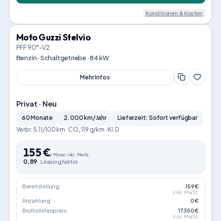
Konditionen & Kosten
Moto Guzzi Stelvio
PFF 90°-V2
Benzin · Schaltgetriebe · 84 kW
Mehr Infos
Privat · Neu
60 Monate
2.000 km/Jahr
Lieferzeit: Sofort verfügbar
Verbr. 5,1 l/100 km · CO₂ 119 g/km · Kl. D
155
€
/
Monat
inkl. MwSt.
0,89
Leasingfaktor
Bereitstellung:
159 €
inkl. MwSt.
Anzahlung:
0 €
Bruttolistenpreis:
17.350 €
inkl. MwSt.