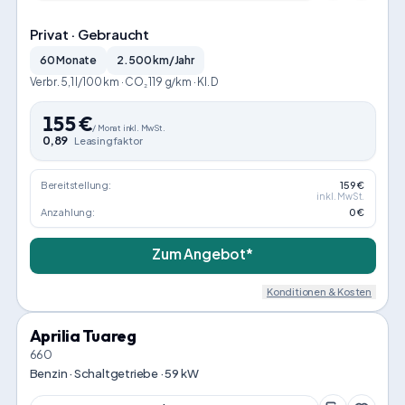
Privat · Gebraucht
60 Monate
2.500 km/Jahr
Verbr. 5,1 l/100 km · CO₂ 119 g/km · Kl. D
155
€
/
Monat
inkl. MwSt.
0,89
Leasingfaktor
Bereitstellung:
159 €
inkl. MwSt.
Anzahlung:
0 €
Zum Angebot*
Konditionen & Kosten
Aprilia Tuareg
660
Benzin · Schaltgetriebe · 59 kW