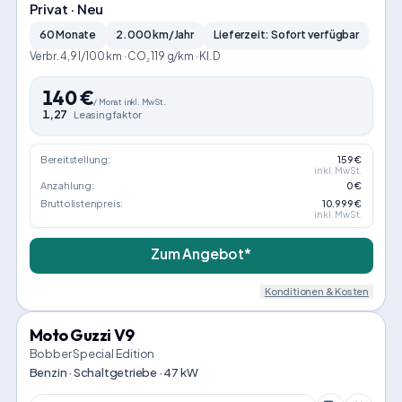
Privat · Neu
60 Monate
2.000 km/Jahr
Lieferzeit: Sofort verfügbar
Verbr. 4,9 l/100 km · CO₂ 119 g/km · Kl. D
140
€
/
Monat
inkl. MwSt.
1,27
Leasingfaktor
Bereitstellung:
159 €
inkl. MwSt.
Anzahlung:
0 €
Bruttolistenpreis:
10.999 €
inkl. MwSt.
Zum Angebot*
Konditionen & Kosten
Moto Guzzi V9
Bobber Special Edition
Benzin · Schaltgetriebe · 47 kW