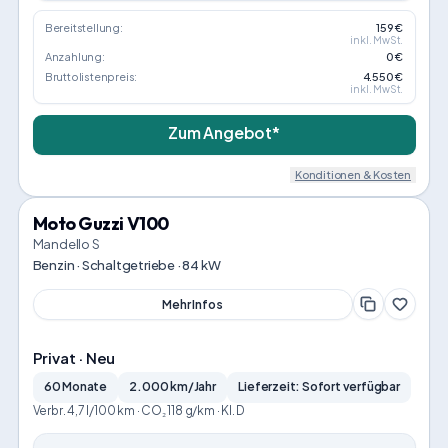
Bereitstellung:
159 €
inkl. MwSt.
Anzahlung:
0 €
Bruttolistenpreis:
4.550 €
inkl. MwSt.
Zum Angebot*
Konditionen & Kosten
Moto Guzzi V100
Mandello S
Benzin · Schaltgetriebe · 84 kW
Mehr Infos
Privat · Neu
60 Monate
2.000 km/Jahr
Lieferzeit: Sofort verfügbar
Verbr. 4,7 l/100 km · CO₂ 118 g/km · Kl. D