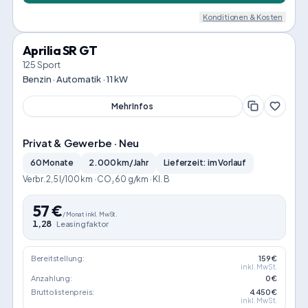
Konditionen & Kosten
Aprilia SR GT
125 Sport
Benzin · Automatik · 11 kW
Mehr Infos
Privat & Gewerbe · Neu
60 Monate
2.000 km/Jahr
Lieferzeit: im Vorlauf
Verbr. 2,5 l/100 km · CO₂ 60 g/km · Kl. B
57
€
/
Monat
inkl. MwSt.
1,28
Leasingfaktor
Bereitstellung:
159 €
inkl. MwSt.
Anzahlung:
0 €
Bruttolistenpreis:
4.450 €
inkl. MwSt.