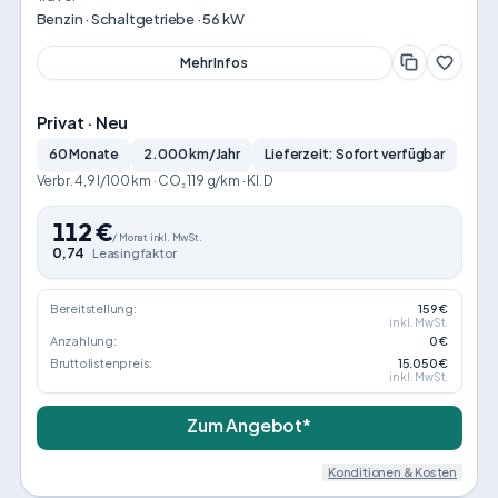
Benzin · Schaltgetriebe · 56 kW
Mehr Infos
Privat · Neu
60 Monate
2.000 km/Jahr
Lieferzeit: Sofort verfügbar
Verbr. 4,9 l/100 km · CO₂ 119 g/km · Kl. D
112
€
/
Monat
inkl. MwSt.
0,74
Leasingfaktor
Bereitstellung:
159 €
inkl. MwSt.
Anzahlung:
0 €
Bruttolistenpreis:
15.050 €
inkl. MwSt.
Zum Angebot*
Konditionen & Kosten