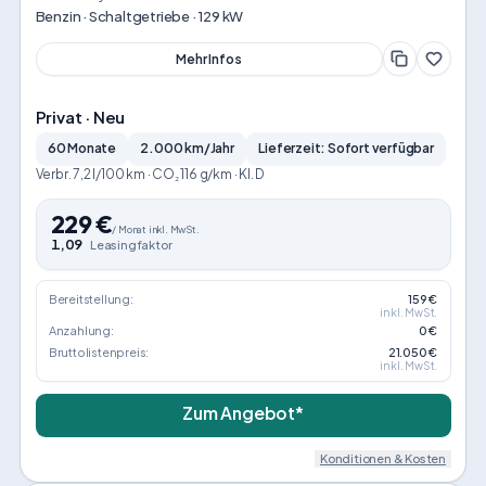
Benzin · Schaltgetriebe · 129 kW
Mehr Infos
Privat · Neu
60 Monate
2.000 km/Jahr
Lieferzeit: Sofort verfügbar
Verbr. 7,2 l/100 km · CO₂ 116 g/km · Kl. D
229
€
/
Monat
inkl. MwSt.
1,09
Leasingfaktor
Bereitstellung:
159 €
inkl. MwSt.
Anzahlung:
0 €
Bruttolistenpreis:
21.050 €
inkl. MwSt.
Zum Angebot*
Konditionen & Kosten