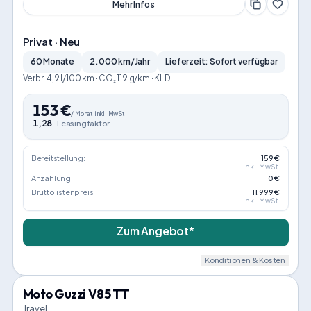
Mehr Infos
Privat · Neu
60 Monate
2.000 km/Jahr
Lieferzeit: Sofort verfügbar
Verbr. 4,9 l/100 km · CO₂ 119 g/km · Kl. D
153
€
/
Monat
inkl. MwSt.
1,28
Leasingfaktor
Bereitstellung:
159 €
inkl. MwSt.
Anzahlung:
0 €
Bruttolistenpreis:
11.999 €
inkl. MwSt.
Zum Angebot*
Konditionen & Kosten
Moto Guzzi V85 TT
Travel