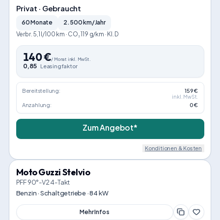
Privat · Gebraucht
60 Monate
2.500 km/Jahr
Verbr. 5,1 l/100 km · CO₂ 119 g/km · Kl. D
140
€
/
Monat
inkl. MwSt.
0,85
Leasingfaktor
Bereitstellung:
159 €
inkl. MwSt.
Anzahlung:
0 €
Zum Angebot*
Konditionen & Kosten
Moto Guzzi Stelvio
PFF 90°-V2 4-Takt
Benzin · Schaltgetriebe · 84 kW
Mehr Infos