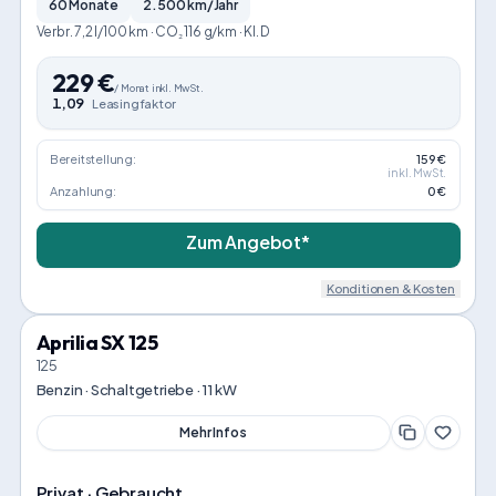
60 Monate
2.500 km/Jahr
Verbr. 7,2 l/100 km · CO₂ 116 g/km · Kl. D
229
€
/
Monat
inkl. MwSt.
1,09
Leasingfaktor
Bereitstellung:
159 €
inkl. MwSt.
Anzahlung:
0 €
Zum Angebot*
Konditionen & Kosten
Aprilia SX 125
125
Benzin · Schaltgetriebe · 11 kW
Mehr Infos
Privat · Gebraucht