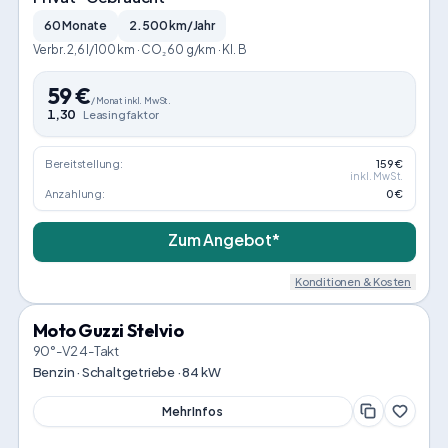
60 Monate
2.500 km/Jahr
Verbr. 2,6 l/100 km · CO₂ 60 g/km · Kl. B
59
€
/
Monat
inkl. MwSt.
1,30
Leasingfaktor
Bereitstellung:
159 €
inkl. MwSt.
Anzahlung:
0 €
Zum Angebot*
Konditionen & Kosten
Moto Guzzi Stelvio
90°-V2 4-Takt
Benzin · Schaltgetriebe · 84 kW
Mehr Infos