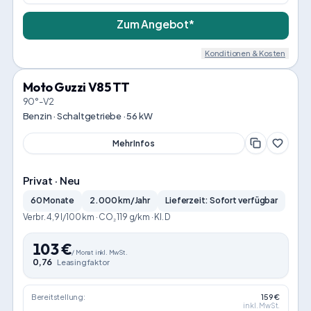
Zum Angebot*
Konditionen & Kosten
Moto Guzzi V85 TT
90°-V2
Benzin · Schaltgetriebe · 56 kW
Mehr Infos
Privat · Neu
60 Monate
2.000 km/Jahr
Lieferzeit: Sofort verfügbar
Verbr. 4,9 l/100 km · CO₂ 119 g/km · Kl. D
103
€
/
Monat
inkl. MwSt.
0,76
Leasingfaktor
Bereitstellung:
159 €
inkl. MwSt.