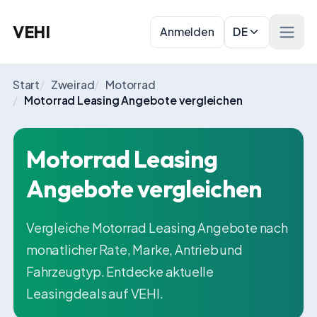
VEHI
Anmelden
DE
Menü 
Start
/
Zweirad
/
Motorrad
/
Motorrad Leasing Angebote vergleichen
Motorrad Leasing
Angebote vergleichen
Vergleiche Motorrad Leasing Angebote nach
monatlicher Rate, Marke, Antrieb und
Fahrzeugtyp. Entdecke aktuelle
Leasingdeals auf VEHI.