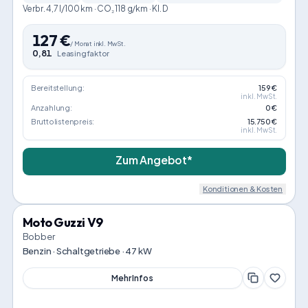
Verbr. 4,7 l/100 km · CO₂ 118 g/km · Kl. D
127
€
/
Monat
inkl. MwSt.
0,81
Leasingfaktor
Bereitstellung:
159 €
inkl. MwSt.
Anzahlung:
0 €
Bruttolistenpreis:
15.750 €
inkl. MwSt.
Zum Angebot*
Konditionen & Kosten
Moto Guzzi V9
Bobber
Benzin · Schaltgetriebe · 47 kW
Mehr Infos