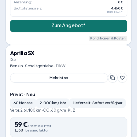
Anzahlung:
0 €
Bruttolistenpreis:
4.450 €
inkl. MwSt.
Zum Angebot*
Konditionen & Kosten
Aprilia SX
125
Benzin · Schaltgetriebe · 11 kW
Mehr Infos
Privat · Neu
60 Monate
2.000 km/Jahr
Lieferzeit: Sofort verfügbar
Verbr. 2,6 l/100 km · CO₂ 60 g/km · Kl. B
59
€
/
Monat
inkl. MwSt.
1,30
Leasingfaktor