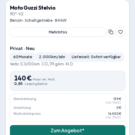
Moto Guzzi Stelvio
90°-V2
Benzin · Schaltgetriebe · 84 kW
Mehr Infos
Privat · Neu
60 Monate
2.000 km/Jahr
Lieferzeit: Sofort verfügbar
Verbr. 5,1 l/100 km · CO₂ 119 g/km · Kl. D
140
€
/
Monat
inkl. MwSt.
0,85
Leasingfaktor
Bereitstellung:
159 €
inkl. MwSt.
Anzahlung:
0 €
Bruttolistenpreis:
16.550 €
inkl. MwSt.
Zum Angebot*