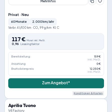
Mehr Infos
Privat · Neu
60 Monate
2.000 km/Jahr
Verbr. 4 l/100 km · CO₂ 99 g/km · Kl. C
117
€
/
Monat
inkl. MwSt.
0,96
Leasingfaktor
Bereitstellung:
159 €
inkl. MwSt.
Anzahlung:
0 €
Bruttolistenpreis:
12.250 €
inkl. MwSt.
Zum Angebot*
Konditionen & Kosten
Aprilia Tuono
V4 Factory