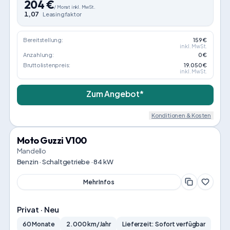
204
€
/
Monat
inkl. MwSt.
1,07
Leasingfaktor
Bereitstellung:
159 €
inkl. MwSt.
Anzahlung:
0 €
Bruttolistenpreis:
19.050 €
inkl. MwSt.
Zum Angebot*
Konditionen & Kosten
Moto Guzzi V100
Mandello
Benzin · Schaltgetriebe · 84 kW
Mehr Infos
Privat · Neu
60 Monate
2.000 km/Jahr
Lieferzeit: Sofort verfügbar