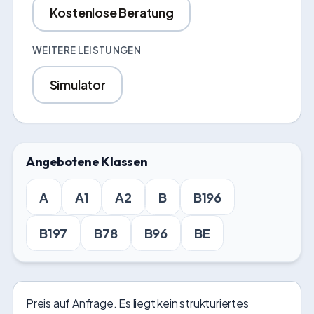
Kostenlose Beratung
WEITERE LEISTUNGEN
Simulator
Angebotene Klassen
A
A1
A2
B
B196
B197
B78
B96
BE
Preis auf Anfrage. Es liegt kein strukturiertes