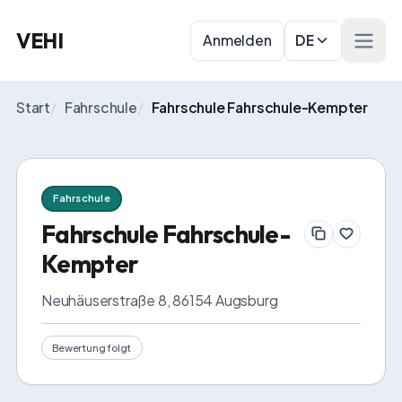
VEHI
Anmelden
DE
Menü 
Start
/
Fahrschule
/
Fahrschule Fahrschule-Kempter
Fahrschule
Fahrschule Fahrschule-
Kempter
Neuhäuserstraße 8, 86154 Augsburg
Bewertung folgt