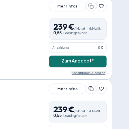
Mehr Infos
239
€
/
Monat
inkl. MwSt.
0,55
Leasingfaktor
Anzahlung:
0 €
Zum Angebot*
Konditionen & Kosten
Mehr Infos
239
€
/
Monat
inkl. MwSt.
0,55
Leasingfaktor