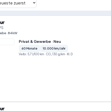
ur
 PS
iebe · 84 kW
Privat & Gewerbe · Neu
60 Monate
10.000 km/Jahr
Verbr. 5,7 l/100 km · CO₂ 130 g/km · Kl. D
ur