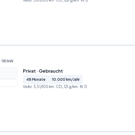
Verbr. 5,6 l/100 km · CO₂ 128 g/km · Kl. D
· 110 kW
Privat · Gebraucht
48 Monate
10.000 km/Jahr
Verbr. 5,3 l/100 km · CO₂ 121 g/km · Kl. D