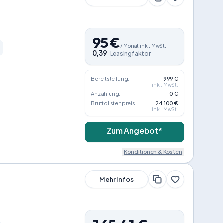
95
€
/
Monat
inkl. MwSt.
0,39
Leasingfaktor
Bereitstellung:
999 €
inkl. MwSt.
Anzahlung:
0 €
Bruttolistenpreis:
24.100 €
inkl. MwSt.
Zum Angebot*
Konditionen & Kosten
Mehr Infos