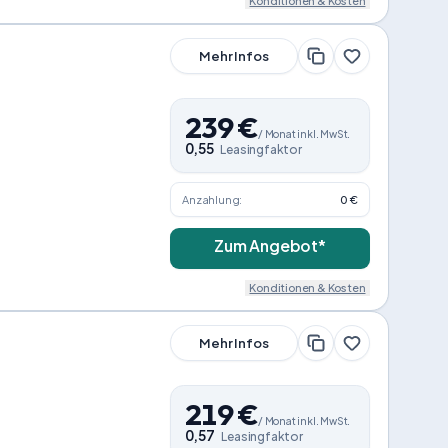
Konditionen & Kosten
Mehr Infos
239
€
/
Monat
inkl. MwSt.
0,55
Leasingfaktor
Anzahlung:
0 €
Zum Angebot*
Konditionen & Kosten
Mehr Infos
219
€
/
Monat
inkl. MwSt.
0,57
Leasingfaktor