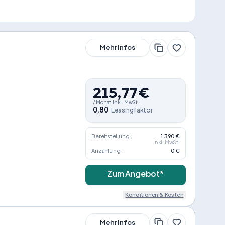
Mehr Infos
215,77
€
/
Monat
inkl. MwSt.
0,80
Leasingfaktor
Bereitstellung:
1.390 €
inkl. MwSt.
Anzahlung:
0 €
Zum Angebot*
Konditionen & Kosten
Mehr Infos