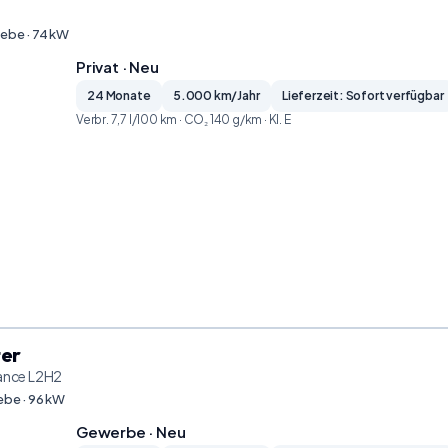
iebe · 74 kW
Privat · Neu
24 Monate
5.000 km/Jahr
Lieferzeit: Sofort verfügbar
Verbr. 7,7 l/100 km · CO₂ 140 g/km · Kl. E
ter
ance L2H2
ebe · 96 kW
Gewerbe · Neu