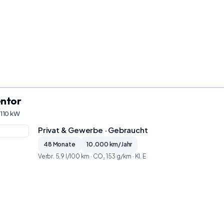
ntor
 110 kW
Privat & Gewerbe · Gebraucht
48 Monate
10.000 km/Jahr
Verbr. 5,9 l/100 km · CO₂ 153 g/km · Kl. E