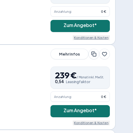
Anzahlung:
0 €
Zum Angebot*
Konditionen & Kosten
Mehr Infos
239
€
/
Monat
inkl. MwSt.
0,54
Leasingfaktor
Anzahlung:
0 €
Zum Angebot*
Konditionen & Kosten