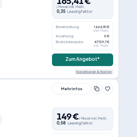
165,41
€
/
Monat
inkl. MwSt.
0,35
Leasingfaktor
Bereitstellung:
1.664,81 €
inkl. MwSt.
Anzahlung:
0 €
Bruttolistenpreis:
47.159,7 €
inkl. MwSt.
Zum Angebot*
Konditionen & Kosten
Mehr Infos
149
€
/
Monat
inkl. MwSt.
0,58
Leasingfaktor