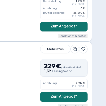
Bereitstellung:
1.299 €
inkl. MwSt.
Anzahlung:
0 €
Bruttolistenpreis:
25.690 €
inkl. MwSt.
Zum Angebot*
Konditionen & Kosten
Mehr Infos
229
€
/
Monat
inkl. MwSt.
1,39
Leasingfaktor
Anzahlung:
2.919 €
inkl. MwSt.
Zum Angebot*