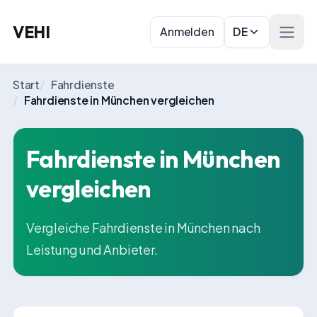
VEHI
Anmelden
DE
Menü 
Start
/
Fahrdienste
/
Fahrdienste in München vergleichen
Fahrdienste in München
vergleichen
Vergleiche Fahrdienste in München nach
Leistung und Anbieter.